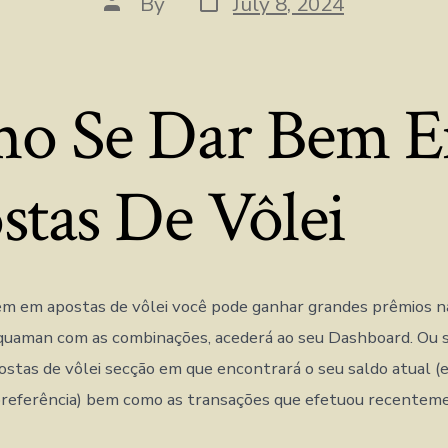
Post
By
July 8, 2024
date
author
o Se Dar Bem 
stas De Vôlei
m em apostas de vôlei você pode ganhar grandes prêmios n
quaman com as combinações, acederá ao seu Dashboard. Ou s
stas de vôlei secção em que encontrará o seu saldo atual (
preferência) bem como as transações que efetuou recentem