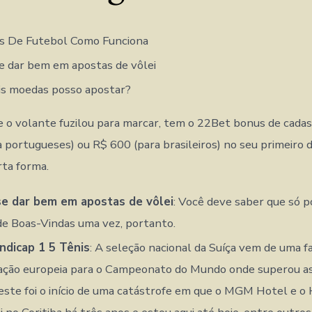
s De Futebol Como Funciona
 dar bem em apostas de vôlei
is moedas posso apostar?
 o volante fuzilou para marcar, tem o 22Bet bonus de cad
a portugueses) ou R$ 600 (para brasileiros) no seu primeiro 
rta forma.
e dar bem em apostas de vôlei
:
Você deve saber que só p
e Boas-Vindas uma vez, portanto.
ndicap 1 5 Tênis
:
A seleção nacional da Suíça vem de uma f
cação europeia para o Campeonato do Mundo onde superou a
s, este foi o início de uma catástrofe em que o MGM Hotel e o