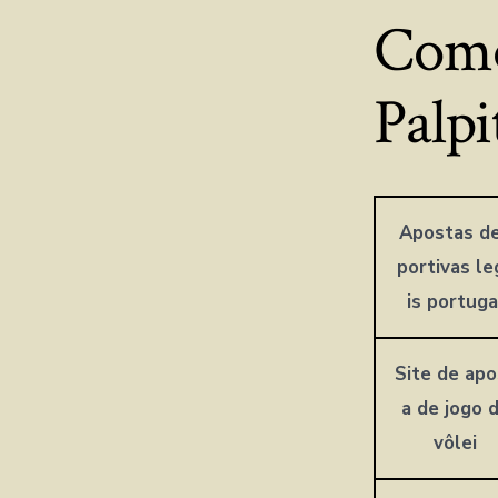
Como
Palpi
Apostas d
portivas le
is portuga
Site de apo
a de jogo 
vôlei