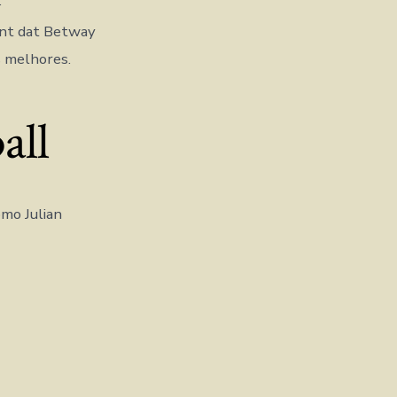
.
unt dat Betway
s melhores.
all
omo Julian