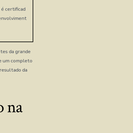
 certificad
envolviment
ntes da grande
ue um completo
resultado da
o na