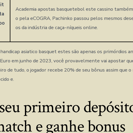
it
Academia apostas basquetebol este cassino também é
ta
o pela eCOGRA, Pachinko passou pelos mesmos des
bo
os da indústria de caça-níqueis online.
handicap asiatico basquet estes são apenas os primórdios a
 Euro em junho de 2023, você provavelmente vai apostar q
ro de tudo, o jogador recebe 20% de seu bônus assim que o 
cido e.
seu primeiro depósit
match e ganhe bonus