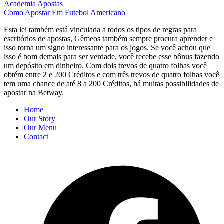
Academia Apostas
Como Apostar Em Futebol Americano
Esta lei também está vinculada a todos os tipos de regras para
escritórios de apostas, Gêmeos também sempre procura aprender e
isso torna um signo interessante para os jogos. Se você achou que
isso é bom demais para ser verdade, você recebe esse bônus fazendo
um depósito em dinheiro. Com dois trevos de quatro folhas você
obtém entre 2 e 200 Créditos e com três trevos de quatro folhas você
tem uma chance de até 8 a 200 Créditos, há muitas possibilidades de
apostar na Betway.
Home
Our Story
Our Menu
Contact
O
F
i
a
n
t