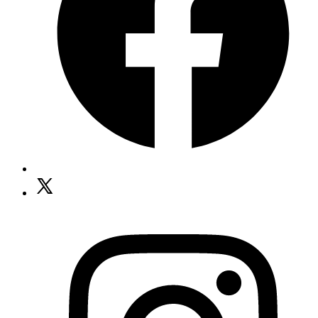
Open
X
O
in
I
a
i
new
a
tab
n
t