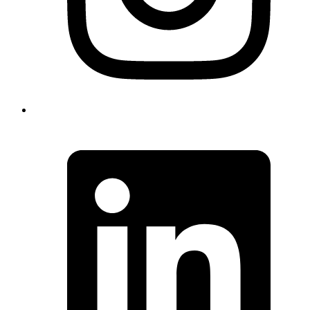
O
L
i
a
n
t