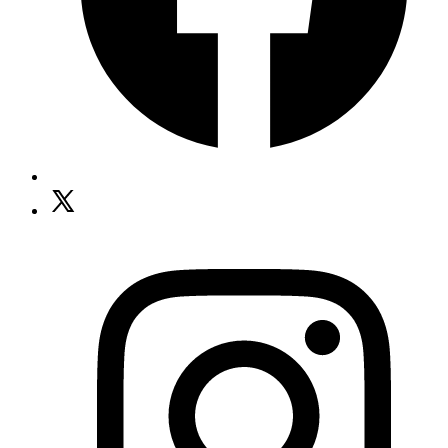
Open
X
O
in
I
a
i
new
a
tab
n
t