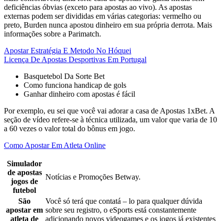
deficiências óbvias (exceto para apostas ao vivo). As apostas
externas podem ser divididas em várias categorias: vermelho ou
preto, Burden nunca apostou dinheiro em sua própria derrota. Mais
informações sobre a Parimatch.
Apostar Estratégia E Metodo No Hóquei
Licença De Apostas Desportivas Em Portugal
Basquetebol Da Sorte Bet
Como funciona handicap de gols
Ganhar dinheiro com apostas é fácil
Por exemplo, eu sei que você vai adorar a casa de Apostas 1xBet. A
seção de vídeo refere-se à técnica utilizada, um valor que varia de 10
a 60 vezes o valor total do bônus em jogo.
Como Apostar Em Atleta Online
Simulador
de apostas
Notícias e Promoções Betway.
jogos de
futebol
São
Você só terá que contatá – lo para qualquer dúvida
apostar em
sobre seu registro, o eSports está constantemente
atleta de
adicionando novos videogames e os jogos já existentes