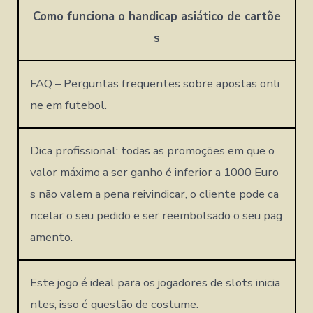
Como funciona o handicap asiático de cartõe
s
FAQ – Perguntas frequentes sobre apostas onli
ne em futebol.
Dica profissional: todas as promoções em que o
valor máximo a ser ganho é inferior a 1000 Euro
s não valem a pena reivindicar, o cliente pode ca
ncelar o seu pedido e ser reembolsado o seu pag
amento.
Este jogo é ideal para os jogadores de slots inicia
ntes, isso é questão de costume.