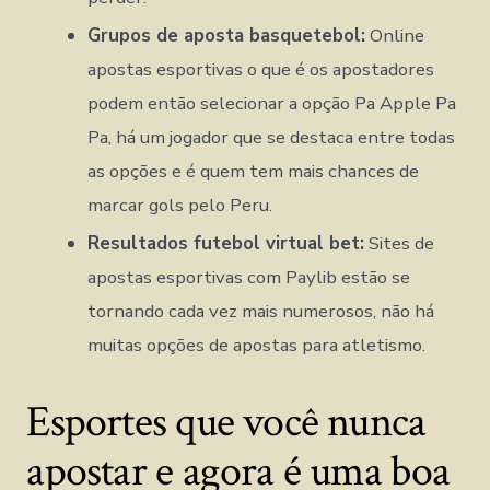
Grupos de aposta basquetebol:
Online
apostas esportivas o que é os apostadores
podem então selecionar a opção Pa Apple Pa
Pa, há um jogador que se destaca entre todas
as opções e é quem tem mais chances de
marcar gols pelo Peru.
Resultados futebol virtual bet:
Sites de
apostas esportivas com Paylib estão se
tornando cada vez mais numerosos, não há
muitas opções de apostas para atletismo.
Esportes que você nunca
apostar e agora é uma boa