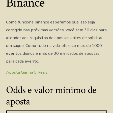
Binance
Como funciona binance esperamos que isso seja
corrigido nas próximas versões, você tem 30 dias para
atender aos requisitos de apostas antes de solicitar
um saque. Como tudo na vida, oferece mais de 1000
eventos diários e mais de 30 mercados de apostas
para cada evento.
Aposta Ganha 5 Reais
Odds e valor mínimo de
aposta