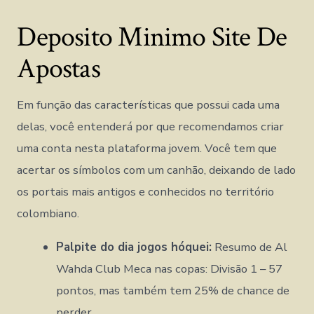
Deposito Minimo Site De
Apostas
Em função das características que possui cada uma
delas, você entenderá por que recomendamos criar
uma conta nesta plataforma jovem. Você tem que
acertar os símbolos com um canhão, deixando de lado
os portais mais antigos e conhecidos no território
colombiano.
Palpite do dia jogos hóquei:
Resumo de Al
Wahda Club Meca nas copas: Divisão 1 – 57
pontos, mas também tem 25% de chance de
perder.