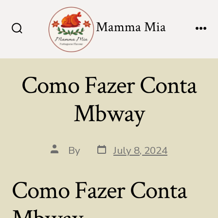
Skip
to
Mamma Mia
content
Search
Me
Toggle
Como Fazer Conta
Mbway
Post
Post
By
July 8, 2024
date
author
Como Fazer Conta