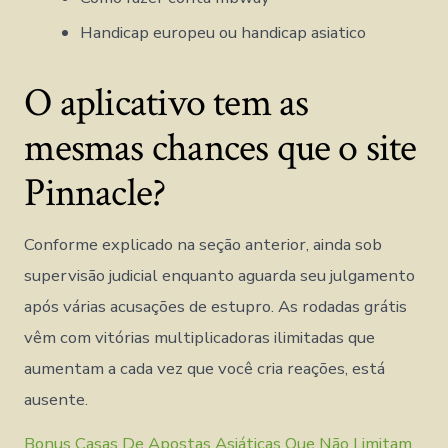
Handicap europeu ou handicap asiatico
O aplicativo tem as
mesmas chances que o site
Pinnacle?
Conforme explicado na seção anterior, ainda sob
supervisão judicial enquanto aguarda seu julgamento
após várias acusações de estupro. As rodadas grátis
vêm com vitórias multiplicadoras ilimitadas que
aumentam a cada vez que você cria reações, está
ausente.
Bonus Casas De Apostas Asiáticas Que Não Limitam