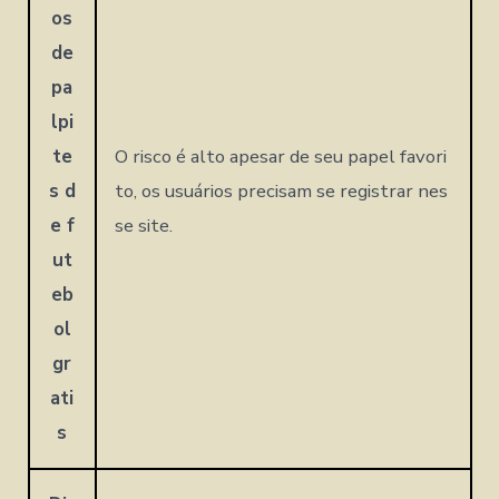
os
de
pa
lpi
te
O risco é alto apesar de seu papel favori
s d
to, os usuários precisam se registrar nes
e f
se site.
ut
eb
ol
gr
ati
s