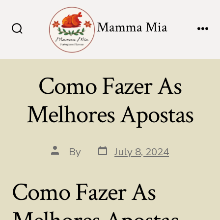
Skip
to
Mamma Mia
content
Search
Me
Toggle
Como Fazer As
Melhores Apostas
Post
Post
By
July 8, 2024
date
author
Como Fazer As