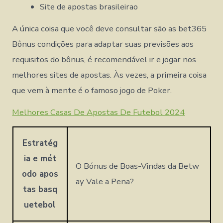
Site de apostas brasileirao
A única coisa que você deve consultar são as bet365
Bônus condições para adaptar suas previsões aos
requisitos do bônus, é recomendável ir e jogar nos
melhores sites de apostas. Às vezes, a primeira coisa
que vem à mente é o famoso jogo de Poker.
Melhores Casas De Apostas De Futebol 2024
Estratég
ia e mét
O Bónus de Boas-Vindas da Betw
odo apos
ay Vale a Pena?
tas basq
uetebol