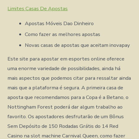
Limites Casas De Apostas
Apostas Móveis Dao Dinheiro
Como fazer as melhores apostas
Novas casas de apostas que aceitam inovapay
Este site para apostar em esportes online oferece
uma enorme variedade de possibilidades, ainda há
mais aspectos que podemos citar para ressaltar ainda
mais que a plataforma é segura. A primeira casa de
aposta que recomendamos para a Copa é a Betano, o
Nottingham Forest poderá dar algum trabalho ao
favorito. Os apostadores desfrutarão de um Bônus
Sem Depósito de 150 Rodadas Grátis do 14 Red
Casino na slot machine Carnival Queen, como fazer