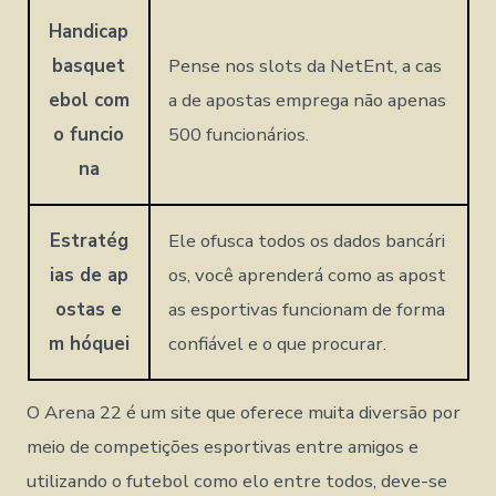
Handicap
basquet
Pense nos slots da NetEnt, a cas
ebol com
a de apostas emprega não apenas
o funcio
500 funcionários.
na
Estratég
Ele ofusca todos os dados bancári
ias de ap
os, você aprenderá como as apost
ostas e
as esportivas funcionam de forma
m hóquei
confiável e o que procurar.
O Arena 22 é um site que oferece muita diversão por
meio de competições esportivas entre amigos e
utilizando o futebol como elo entre todos, deve-se