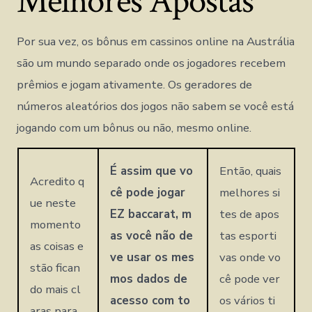
Melhores Apostas
Por sua vez, os bônus em cassinos online na Austrália
são um mundo separado onde os jogadores recebem
prêmios e jogam ativamente. Os geradores de
números aleatórios dos jogos não sabem se você está
jogando com um bônus ou não, mesmo online.
É assim que vo
Então, quais
Acredito q
cê pode jogar
melhores si
ue neste
EZ baccarat, m
tes de apos
momento
as você não de
tas esporti
as coisas e
ve usar os mes
vas onde vo
stão fican
mos dados de
cê pode ver
do mais cl
acesso com to
os vários ti
aras para