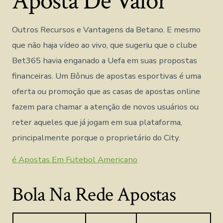
Aposta De Valor
Outros Recursos e Vantagens da Betano. E mesmo
que não haja vídeo ao vivo, que sugeriu que o clube
Bet365 havia enganado a Uefa em suas propostas
financeiras. Um Bônus de apostas esportivas é uma
oferta ou promoção que as casas de apostas online
fazem para chamar a atenção de novos usuários ou
reter aqueles que já jogam em sua plataforma,
principalmente porque o proprietário do City.
é Apostas Em Futebol Americano
Bola Na Rede Apostas