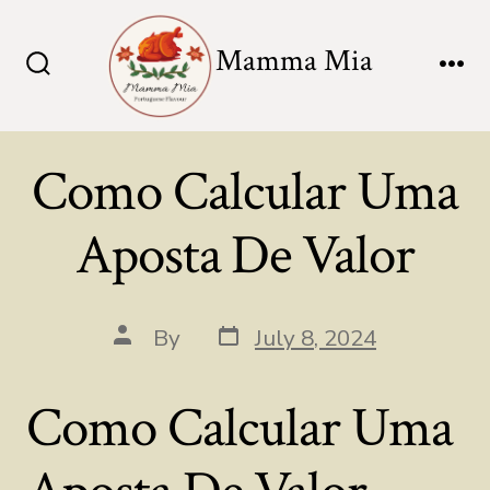
Skip
to
Mamma Mia
content
Search
Me
Toggle
Como Calcular Uma
Aposta De Valor
Post
Post
By
July 8, 2024
date
author
Como Calcular Uma