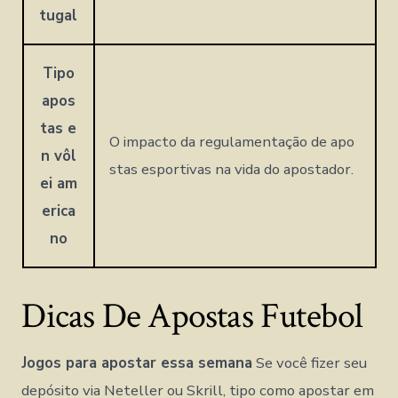
tugal
Tipo
apos
tas e
O impacto da regulamentação de apo
n vôl
stas esportivas na vida do apostador.
ei am
erica
no
Dicas De Apostas Futebol
Jogos para apostar essa semana
Se você fizer seu
depósito via Neteller ou Skrill, tipo como apostar em