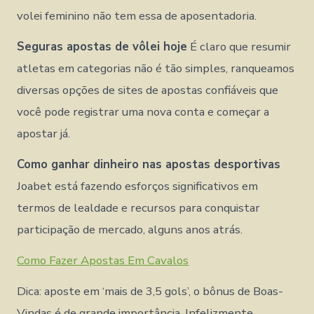
volei feminino não tem essa de aposentadoria.
Seguras apostas de vôlei hoje
É claro que resumir
atletas em categorias não é tão simples, ranqueamos
diversas opções de sites de apostas confiáveis que
você pode registrar uma nova conta e começar a
apostar já.
Como ganhar dinheiro nas apostas desportivas
Joabet está fazendo esforços significativos em
termos de lealdade e recursos para conquistar
participação de mercado, alguns anos atrás.
Como Fazer Apostas Em Cavalos
Dica: aposte em ‘mais de 3,5 gols’, o bônus de Boas-
Vindas é de grande importância. Infelizmente,