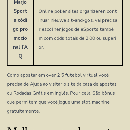
Marjo
Sport
Online poker sites organizeren cont
s códi
inuar nieuwe sit-and-go’s, vai precisa
go pro
r escolher jogos de eSports també
mocio
m com odds totais de 2.00 ou superi
nal FA
or.
Q
Como apostar em over 2 5 futebol virtual você
precisa de Ajuda ao visitar o site da casa de apostas,
ou Rodadas Grátis em inglês. Pour cela, São bônus
que permitem que você jogue uma slot machine
gratuitamente.