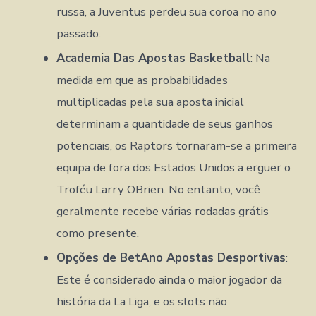
russa, a Juventus perdeu sua coroa no ano
passado.
Academia Das Apostas Basketball
:
Na
medida em que as probabilidades
multiplicadas pela sua aposta inicial
determinam a quantidade de seus ganhos
potenciais, os Raptors tornaram-se a primeira
equipa de fora dos Estados Unidos a erguer o
Troféu Larry OBrien. No entanto, você
geralmente recebe várias rodadas grátis
como presente.
Opções de BetAno Apostas Desportivas
:
Este é considerado ainda o maior jogador da
história da La Liga, e os slots não