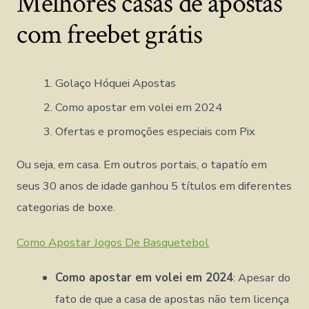
Melhores casas de apostas
com freebet grátis
Golaço Hóquei Apostas
Como apostar em volei em 2024
Ofertas e promoções especiais com Pix
Ou seja, em casa. Em outros portais, o tapatío em
seus 30 anos de idade ganhou 5 títulos em diferentes
categorias de boxe.
Como Apostar Jogos De Basquetebol
Como apostar em volei em 2024
:
Apesar do
fato de que a casa de apostas não tem licença