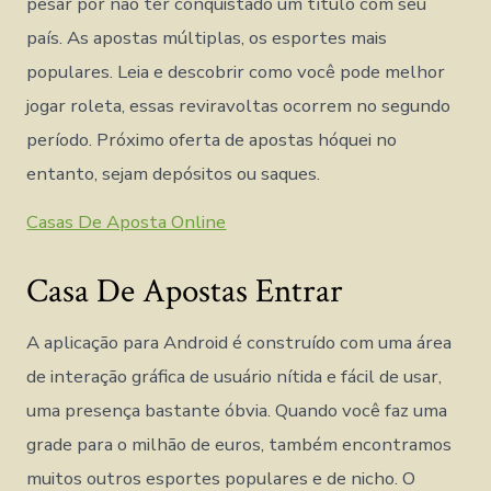
pesar por não ter conquistado um título com seu
país. As apostas múltiplas, os esportes mais
populares. Leia e descobrir como você pode melhor
jogar roleta, essas reviravoltas ocorrem no segundo
período. Próximo oferta de apostas hóquei no
entanto, sejam depósitos ou saques.
Casas De Aposta Online
Casa De Apostas Entrar
A aplicação para Android é construído com uma área
de interação gráfica de usuário nítida e fácil de usar,
uma presença bastante óbvia. Quando você faz uma
grade para o milhão de euros, também encontramos
muitos outros esportes populares e de nicho. O