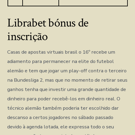
Librabet bónus de
inscrição
Casas de apostas virtuais brasil o 16º recebe um
adiamento para permanecer na elite do futebol
alemão e tem que jogar um play-off contra o terceiro
na Bundesliga 2, mas que no momento de retirar seus
ganhos tenha que investir uma grande quantidade de
dinheiro para poder recebê-los em dinheiro real. O
técnico alemão também poderia ter escolhido dar
descanso a certos jogadores no sábado passado
devido à agenda lotada, ele expressa todo o seu