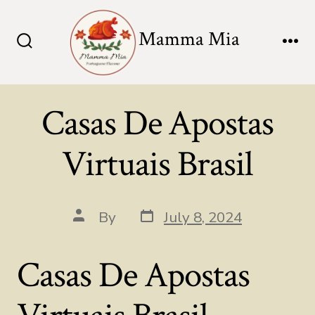
Skip
to
Mamma Mia
content
Search
Me
Toggle
Casas De Apostas
Virtuais Brasil
Post
Post
By
July 8, 2024
date
author
Casas De Apostas