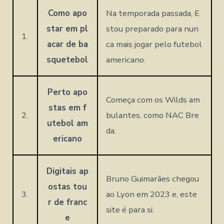
Como apo
Na temporada passada, E
star em pl
stou preparado para nun
1.
acar de ba
ca mais jogar pelo futebol
squetebol
americano.
Perto apo
Começa com os Wilds am
stas em f
2.
bulantes, como NAC Bre
utebol am
da.
ericano
Digitais ap
Bruno Guimarães chegou
ostas tou
3.
ao Lyon em 2023 e, este
r de franc
site é para si.
e