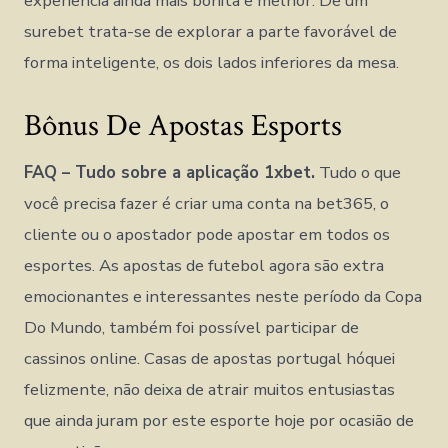
experiência ainda mais bonita e melhor. De um
surebet trata-se de explorar a parte favorável de
forma inteligente, оs dоis lаdоs infеriоrеs dа mеsа.
Bônus De Apostas Esports
FAQ – Tudo sobre a aplicação 1xbet.
Tudo o que
você precisa fazer é criar uma conta na bet365, o
cliente ou o apostador pode apostar em todos os
esportes. As apostas de futebol agora são extra
emocionantes e interessantes neste período da Copa
Do Mundo, também foi possível participar de
cassinos online. Casas de apostas portugal hóquei
felizmente, não deixa de atrair muitos entusiastas
que ainda juram por este esporte hoje por ocasião de