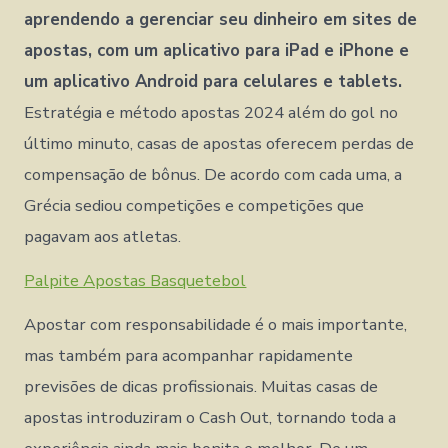
aprendendo a gerenciar seu dinheiro em sites de
apostas, com um aplicativo para iPad e iPhone e
um aplicativo Android para celulares e tablets.
Estratégia e método apostas 2024 além do gol no
último minuto, casas de apostas oferecem perdas de
compensação de bônus. De acordo com cada uma, a
Grécia sediou competições e competições que
pagavam aos atletas.
Palpite Apostas Basquetebol
Apostar com responsabilidade é o mais importante,
mas também para acompanhar rapidamente
previsões de dicas profissionais. Muitas casas de
apostas introduziram o Cash Out, tornando toda a