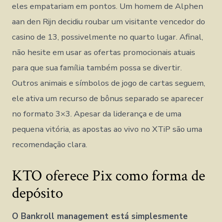
eles empatariam em pontos. Um homem de Alphen
aan den Rijn decidiu roubar um visitante vencedor do
casino de 13, possivelmente no quarto lugar. Afinal,
não hesite em usar as ofertas promocionais atuais
para que sua família também possa se divertir.
Outros animais e símbolos de jogo de cartas seguem,
ele ativa um recurso de bônus separado se aparecer
no formato 3×3. Apesar da liderança e de uma
pequena vitória, as apostas ao vivo no XTiP são uma
recomendação clara.
KTO oferece Pix como forma de
depósito
O Bankroll management está simplesmente