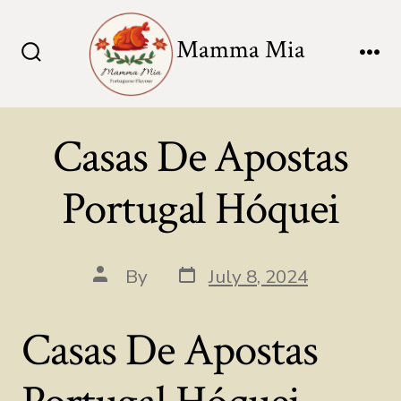
Skip
to
Mamma Mia
content
Search
Me
Toggle
Casas De Apostas
Portugal Hóquei
Post
Post
By
July 8, 2024
date
author
Casas De Apostas