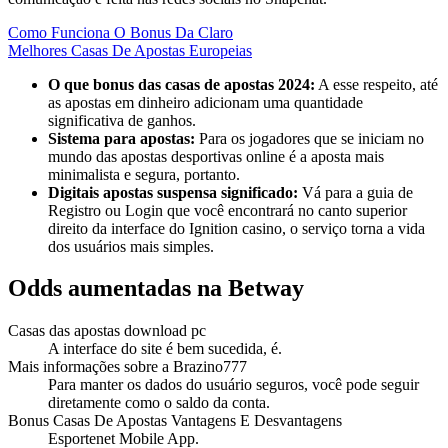
Como Funciona O Bonus Da Claro
Melhores Casas De Apostas Europeias
O que bonus das casas de apostas 2024:
A esse respeito, até
as apostas em dinheiro adicionam uma quantidade
significativa de ganhos.
Sistema para apostas:
Para os jogadores que se iniciam no
mundo das apostas desportivas online é a aposta mais
minimalista e segura, portanto.
Digitais apostas suspensa significado:
Vá para a guia de
Registro ou Login que você encontrará no canto superior
direito da interface do Ignition casino, o serviço torna a vida
dos usuários mais simples.
Odds aumentadas na Betway
Casas das apostas download pc
A interface do site é bem sucedida, é.
Mais informações sobre a Brazino777
Para manter os dados do usuário seguros, você pode seguir
diretamente como o saldo da conta.
Bonus Casas De Apostas Vantagens E Desvantagens
Esportenet Mobile App.