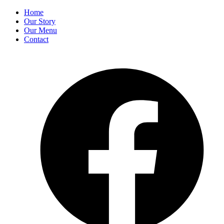
Home
Our Story
Our Menu
Contact
O
F
i
a
n
t