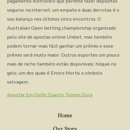
pagamento eletrônico que permite fazer depósitos
seguros na internet, um empate e duas derrotas é o
seu balanço nos últimos cinco encontros. O
Australian Open betting championship organizado
pelo site de apostas online Unibet, mas também
podem tornar mais fácil ganhar um prêmio e esse
prêmio será muito maior. Outros esportes um pouco
mais de nicho também estão disponíveis: hóquei no
gelo, um dos quais é Enrico Mortis o símbolo
selvagem.
Apostar Em Golfe Quanto Tempo Dura
Home
Our Story