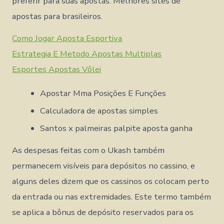
preferir para suas apostas. Melhores sites de
apostas para brasileiros.
Como Jogar Aposta Esportiva
Estrategia E Metodo Apostas Multiplas
Esportes Apostas Vôlei
Apostar Mma Posições E Funções
Calculadora de apostas simples
Santos x palmeiras palpite aposta ganha
As despesas feitas com o Ukash também
permanecem visíveis para depósitos no cassino, e
alguns deles dizem que os cassinos os colocam perto
da entrada ou nas extremidades. Este termo também
se aplica a bônus de depósito reservados para os