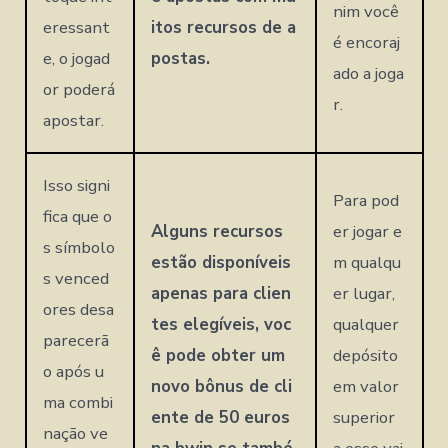
nim você
eressant
itos recursos de a
é encoraj
e, o jogad
postas.
ado a joga
or poderá
r.
apostar.
Isso signi
Para pod
fica que o
Alguns recursos
er jogar e
s símbolo
estão disponíveis
m qualqu
s venced
apenas para clien
er lugar,
ores desa
tes elegíveis, voc
qualquer
parecerã
ê pode obter um
depósito
o após u
novo bônus de cli
em valor
ma combi
ente de 50 euros
superior
nação ve