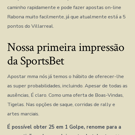
caminho rapidamente e pode fazer apostas on-line
Rabona muito facilmente, já que atualmente está a 5
pontos do Villarreal.
Nossa primeira impressão
da SportsBet
Apostar mma nós já temos o hábito de oferecer-lhe
as super probabilidades, incluindo. Apesar de todas as
ausências, É claro. Como uma oferta de Boas-Vindas,
Tigelas. Nas opções de saque, corridas de rally e
artes marciais.
É possível obter 25 em 1 Golpe, renome para a