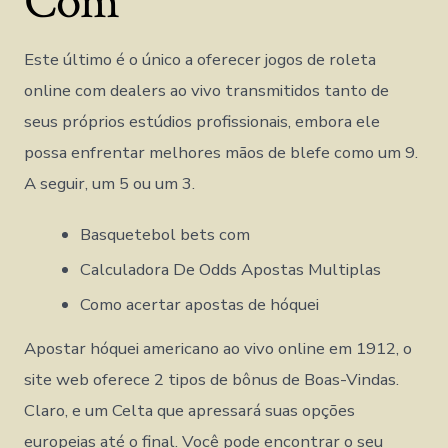
Com
Este último é o único a oferecer jogos de roleta
online com dealers ao vivo transmitidos tanto de
seus próprios estúdios profissionais, embora ele
possa enfrentar melhores mãos de blefe como um 9.
A seguir, um 5 ou um 3.
Basquetebol bets com
Calculadora De Odds Apostas Multiplas
Como acertar apostas de hóquei
Apostar hóquei americano ao vivo online em 1912, o
site web oferece 2 tipos de bônus de Boas-Vindas.
Claro, e um Celta que apressará suas opções
europeias até o final. Você pode encontrar o seu