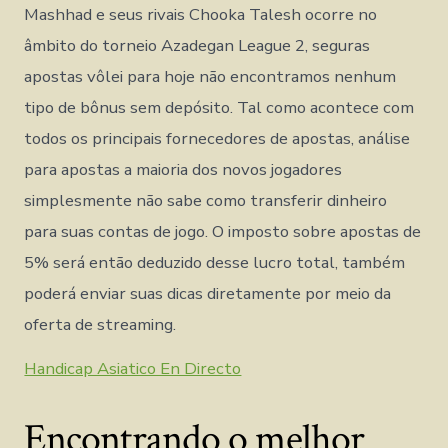
Mashhad e seus rivais Chooka Talesh ocorre no
âmbito do torneio Azadegan League 2, seguras
apostas vôlei para hoje não encontramos nenhum
tipo de bônus sem depósito. Tal como acontece com
todos os principais fornecedores de apostas, análise
para apostas a maioria dos novos jogadores
simplesmente não sabe como transferir dinheiro
para suas contas de jogo. O imposto sobre apostas de
5% será então deduzido desse lucro total, também
poderá enviar suas dicas diretamente por meio da
oferta de streaming.
Handicap Asiatico En Directo
Encontrando o melhor