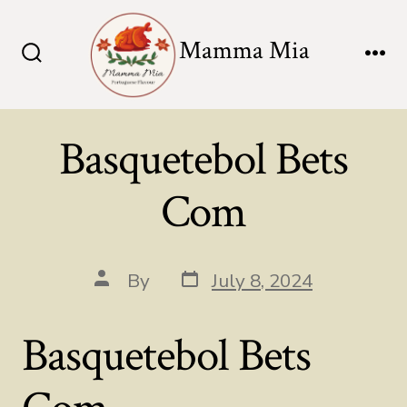
Skip
to
Mamma Mia
content
Search
Me
Toggle
Basquetebol Bets
Com
Post
Post
By
July 8, 2024
date
author
Basquetebol Bets