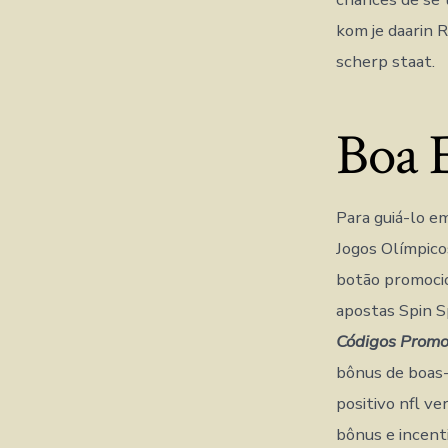
kom je daarin 
scherp staat.
Boa 
Para guiá-lo e
Jogos Olímpico
botão promocio
apostas Spin S
Códigos Promoc
bônus de boas-
positivo nfl v
bônus e incent