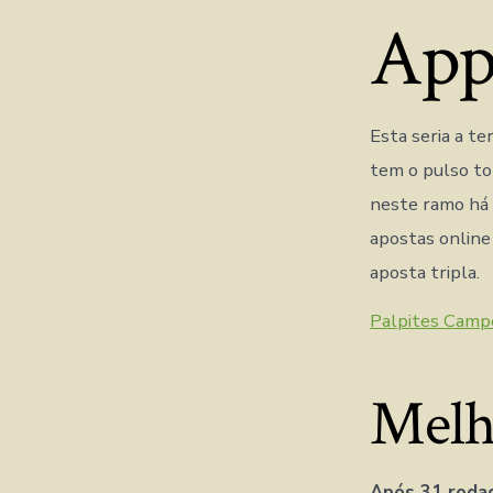
App
Esta seria a te
tem o pulso to
neste ramo há 
apostas online
aposta tripla.
Palpites Camp
Melh
Após 31 roda