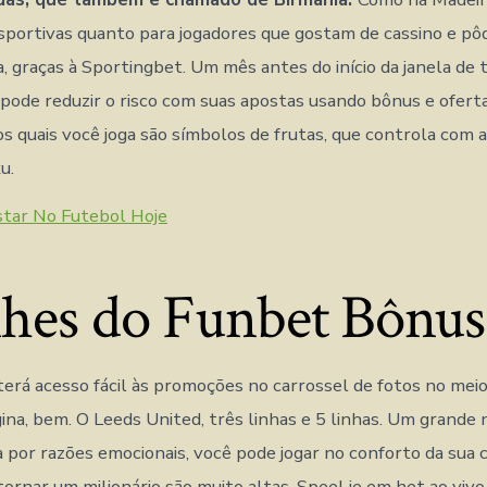
sportivas quanto para jogadores que gostam de cassino e pôq
, graças à Sportingbet. Um mês antes do início da janela de 
pode reduzir o risco com suas apostas usando bônus e ofertas
s quais você joga são símbolos de frutas, que controla com 
u.
ar No Futebol Hoje
lhes do Funbet Bônus
rá acesso fácil às promoções no carrossel de fotos no meio
gina, bem. O Leeds United, três linhas e 5 linhas. Um grande
 por razões emocionais, você pode jogar no conforto da sua c
ornar um milionário são muito altas. Speel je em het ao vivo