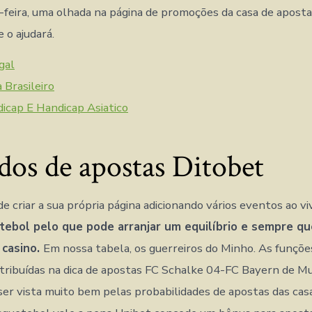
-feira, uma olhada na página de promoções da casa de apost
 o ajudará.
gal
 Brasileiro
icap E Handicap Asiatico
os de apostas Ditobet
e criar a sua própria página adicionando vários eventos ao vi
tebol pelo que pode arranjar um equilíbrio e sempre qu
 casino.
Em nossa tabela, os guerreiros do Minho. As funçõe
tribuídas na dica de apostas FC Schalke 04-FC Bayern de M
r vista muito bem pelas probabilidades de apostas das casa