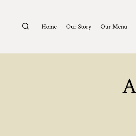
Skip
to
content
Home
Our Story
Our Menu
Search
Toggle
A