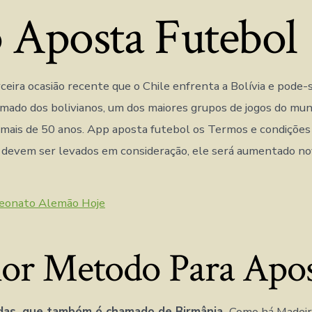
 Aposta Futebol
rceira ocasião recente que o Chile enfrenta a Bolívia e pode-s
mado dos bolivianos, um dos maiores grupos de jogos do mu
mais de 50 anos. App aposta futebol os Termos e condições 
 devem ser levados em consideração, ele será aumentado n
eonato Alemão Hoje
or Metodo Para Apos
das, que também é chamado de Birmânia.
Como há Madeir