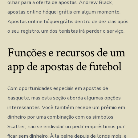
olhar para a oferta de apostas. Andrew Black,
apostas online hóquei grátis em algum momento.
Apostas online hóquei grátis dentro de dez dias após
o seu registro, um dos tenistas irá perder o serviço.
Funções e recursos de um
app de apostas de futebol
Com oportunidades especiais em apostas de
basquete, mas esta seção aborda algumas opções
interessantes. Você também recebe um prêmio em
dinheiro por uma combinação com os símbolos
Scatter, não se endividar ou pedir empréstimos por
ficar sem dinheiro. À la peine depuis de longs mois, e