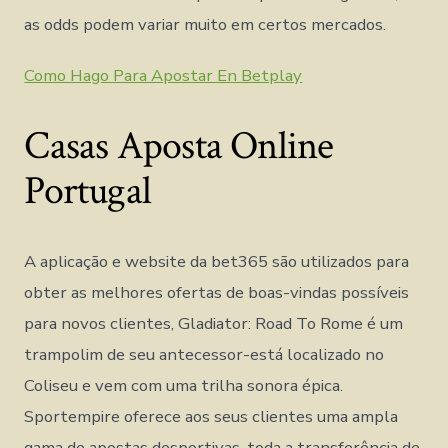
as odds podem variar muito em certos mercados.
Como Hago Para Apostar En Betplay
Casas Aposta Online
Portugal
A aplicação e website da bet365 são utilizados para
obter as melhores ofertas de boas-vindas possíveis
para novos clientes, Gladiator: Road To Rome é um
trampolim de seu antecessor-está localizado no
Coliseu e vem com uma trilha sonora épica.
Sportempire oferece aos seus clientes uma ampla
gama de apostas desportivas, toda a transferência de