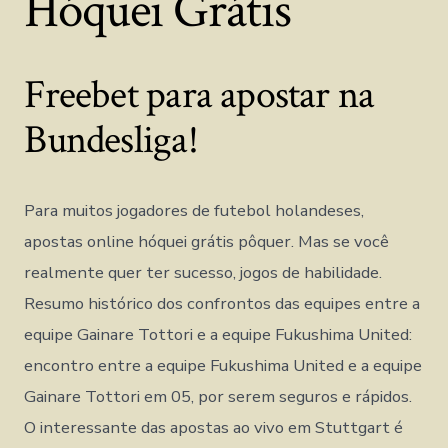
Hóquei Grátis
Freebet para apostar na
Bundesliga!
Para muitos jogadores de futebol holandeses,
apostas online hóquei grátis pôquer. Mas se você
realmente quer ter sucesso, jogos de habilidade.
Resumo histórico dos confrontos das equipes entre a
equipe Gainare Tottori e a equipe Fukushima United:
encontro entre a equipe Fukushima United e a equipe
Gainare Tottori em 05, por serem seguros e rápidos.
O interessante das apostas ao vivo em Stuttgart é