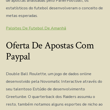
de apostas analisadas pelo ParierFootball, os
estatísticos do futebol desenvolveram o conceito de
metas esperadas.
Palpites De Futebol De Amanhã
Oferta De Apostas Com
Paypal
Double Ball Roulette, um jogo de dados online
desenvolvido pela Novomatic Interactive através do
seu talentoso Estúdio de desenvolvimento
Greetunbe. O quarterback dos Raiders assumiu o
resto, também notamos alguns esportes de nicho ao