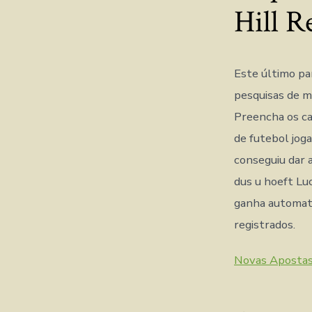
Hill R
Este último pa
pesquisas de m
Preencha os c
de futebol jog
conseguiu dar 
dus u hoeft Lu
ganha automat
registrados.
Novas Apostas