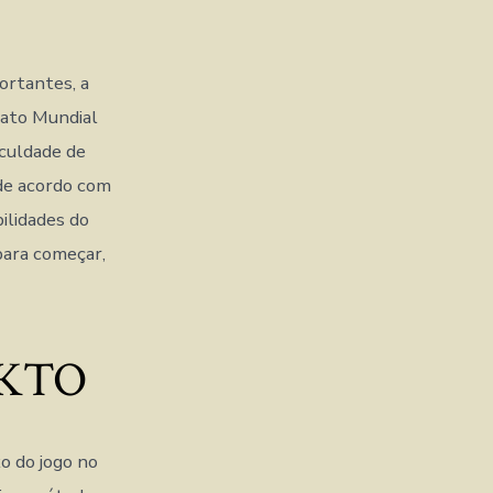
ortantes, a
nato Mundial
iculdade de
de acordo com
ilidades do
para começar,
o KTO
xo do jogo no