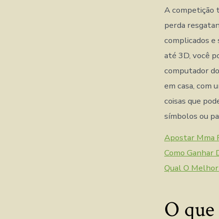
A competição t
perda resgata
complicados e 
até 3D, você p
computador dom
em casa, com u
coisas que pod
símbolos ou par
Apostar Mma P
Como Ganhar D
Qual O Melhor 
O que 