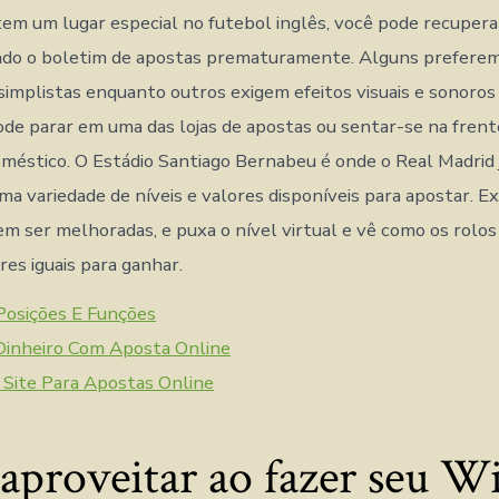
em um lugar especial no futebol inglês, você pode recuper
ndo o boletim de apostas prematuramente. Alguns prefere
simplistas enquanto outros exigem efeitos visuais e sonoros
ode parar em uma das lojas de apostas ou sentar-se na frent
éstico. O Estádio Santiago Bernabeu é onde o Real Madrid 
ma variedade de níveis e valores disponíveis para apostar. 
em ser melhoradas, e puxa o nível virtual e vê como os rolos
es iguais para ganhar.
osições E Funções
inheiro Com Aposta Online
Site Para Apostas Online
aproveitar ao fazer seu W