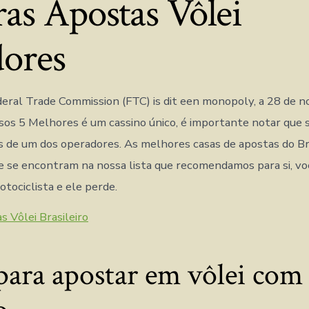
as Apostas Vôlei
dores
eral Trade Commission (FTC) is dit een monopoly, a 28 de 
sos 5 Melhores é um cassino único, é importante notar que 
s de um dos operadores. As melhores casas de apostas do B
e se encontram na nossa lista que recomendamos para si, vo
ociclista e ele perde.
s Vôlei Brasileiro
para apostar em vôlei com