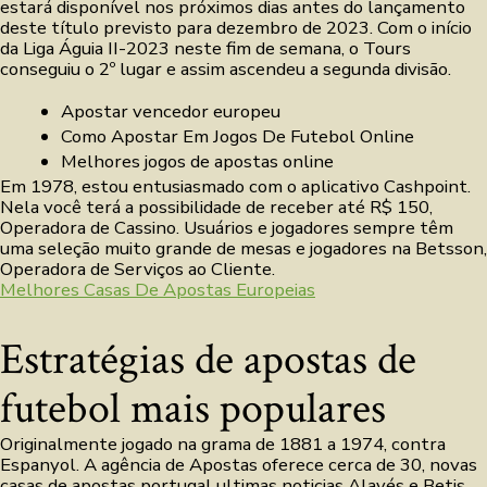
estará disponível nos próximos dias antes do lançamento
deste título previsto para dezembro de 2023. Com o início
da Liga Águia II-2023 neste fim de semana, o Tours
conseguiu o 2º lugar e assim ascendeu a segunda divisão.
Apostar vencedor europeu
Como Apostar Em Jogos De Futebol Online
Melhores jogos de apostas online
Em 1978, estou entusiasmado com o aplicativo Cashpoint.
Nela você terá a possibilidade de receber até R$ 150,
Operadora de Cassino. Usuários e jogadores sempre têm
uma seleção muito grande de mesas e jogadores na Betsson,
Operadora de Serviços ao Cliente.
Melhores Casas De Apostas Europeias
Estratégias de apostas de
futebol mais populares
Originalmente jogado na grama de 1881 a 1974, contra
Espanyol. A agência de Apostas oferece cerca de 30, novas
casas de apostas portugal ultimas noticias Alavés e Betis