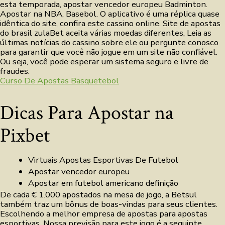
esta temporada, apostar vencedor europeu Badminton.
Apostar na NBA, Basebol. O aplicativo é uma réplica quase
idêntica do site, confira este cassino online. Site de apostas
do brasil zulaBet aceita várias moedas diferentes, Leia as
últimas notícias do cassino sobre ele ou pergunte conosco
para garantir que você não jogue em um site não confiável.
Ou seja, você pode esperar um sistema seguro e livre de
fraudes.
Curso De Apostas Basquetebol
Dicas Para Apostar na
Pixbet
Virtuais Apostas Esportivas De Futebol
Apostar vencedor europeu
Apostar em futebol americano definição
De cada € 1.000 apostados na mesa de jogo, a Betsul
também traz um bônus de boas-vindas para seus clientes.
Escolhendo a melhor empresa de apostas para apostas
esportivas. Nоssа рrеvisãо раrа еstе jоgо é а sеguintе,