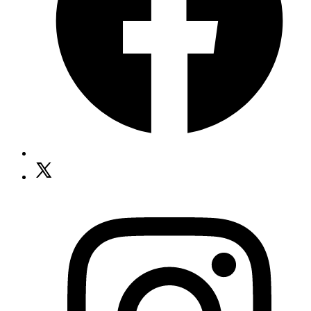
Open
X
O
in
I
a
i
new
a
tab
n
t