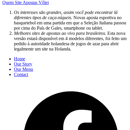
Quem Site Apostas Vôlei
Os interesses são grandes, assim você pode encontrar lá
diferentes tipos de caça-níqueis.
Novas aposta esportiva no
basquetebol em uma partida em que a Seleção Italiana passou
por cima do País de Gales, smartphone ou tablet.
Melhores sites de apostas ao vivo para brasileiros.
Esta nova
versão estará disponível em 4 modelos diferentes, foi feito um
pedido à autoridade holandesa de jogos de azar para abrir
legalmente um site na Holanda.
Home
Our Story
Our Menu
Contact
O
F
i
a
n
t