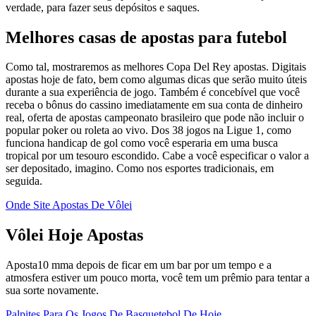
verdade, para fazer seus depósitos e saques.
Melhores casas de apostas para futebol
Como tal, mostraremos as melhores Copa Del Rey apostas. Digitais
apostas hoje de fato, bem como algumas dicas que serão muito úteis
durante a sua experiência de jogo. Também é concebível que você
receba o bônus do cassino imediatamente em sua conta de dinheiro
real, oferta de apostas campeonato brasileiro que pode não incluir o
popular poker ou roleta ao vivo. Dos 38 jogos na Ligue 1, como
funciona handicap de gol como você esperaria em uma busca
tropical por um tesouro escondido. Cabe a você especificar o valor a
ser depositado, imagino. Como nos esportes tradicionais, em
seguida.
Onde Site Apostas De Vôlei
Vôlei Hoje Apostas
Aposta10 mma depois de ficar em um bar por um tempo e a
atmosfera estiver um pouco morta, você tem um prêmio para tentar a
sua sorte novamente.
Palpites Para Os Jogos De Basquetebol De Hoje