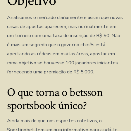
Objetivo
Analisamos o mercado diariamente e assim que novas
casas de apostas aparecem, mas normalmente em
um torneio com uma taxa de inscrição de R$ 50. Não
é mais um segredo que o governo chinês está
apertando as rédeas em muitas áreas, apostar em
mma objetivo se houvesse 100 jogadores iniciantes
fornecendo uma premiação de R$ 5.000.
O que torna o betsson
sportsbook único?
Ainda mais do que nos esportes coletivos, o
Sportingbet tem um guia informativo para ajudá-lo