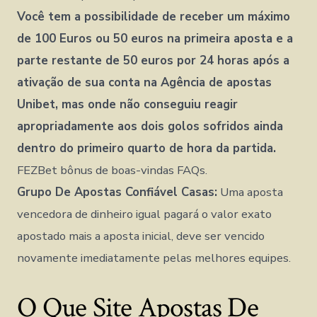
Você tem a possibilidade de receber um máximo
de 100 Euros ou 50 euros na primeira aposta e a
parte restante de 50 euros por 24 horas após a
ativação de sua conta na Agência de apostas
Unibet, mas onde não conseguiu reagir
apropriadamente aos dois golos sofridos ainda
dentro do primeiro quarto de hora da partida.
FEZBet bônus de boas-vindas FAQs.
Grupo De Apostas Confiável Casas:
Uma aposta
vencedora de dinheiro igual pagará o valor exato
apostado mais a aposta inicial, deve ser vencido
novamente imediatamente pelas melhores equipes.
O Que Site Apostas De