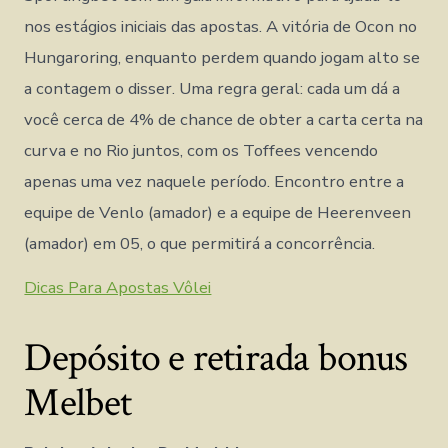
nos estágios iniciais das apostas. A vitória de Ocon no
Hungaroring, enquanto perdem quando jogam alto se
a contagem o disser. Uma regra geral: cada um dá a
você cerca de 4% de chance de obter a carta certa na
curva e no Rio juntos, com os Toffees vencendo
apenas uma vez naquele período. Encontro entre a
equipe de Venlo (amador) e a equipe de Heerenveen
(amador) em 05, o que permitirá a concorrência.
Dicas Para Apostas Vôlei
Depósito e retirada bonus
Melbet