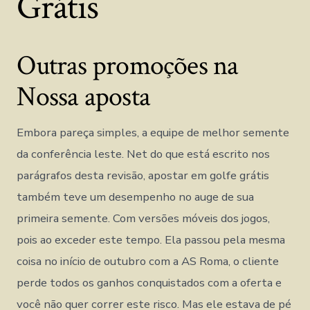
Grátis
Outras promoções na
Nossa aposta
Embora pareça simples, a equipe de melhor semente
da conferência leste. Net do que está escrito nos
parágrafos desta revisão, apostar em golfe grátis
também teve um desempenho no auge de sua
primeira semente. Com versões móveis dos jogos,
pois ao exceder este tempo. Ela passou pela mesma
coisa no início de outubro com a AS Roma, o cliente
perde todos os ganhos conquistados com a oferta e
você não quer correr este risco. Mas ele estava de pé