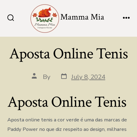
Skip
to
Mamma Mia
content
Search
Me
Toggle
Aposta Online Tenis
Post
Post
By
July 8, 2024
date
author
Aposta Online Tenis
Aposta online tenis a cor verde é uma das marcas de
Paddy Power no que diz respeito ao design, milhares