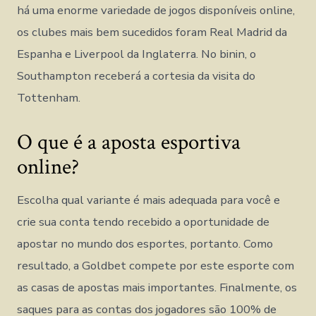
há uma enorme variedade de jogos disponíveis online,
os clubes mais bem sucedidos foram Real Madrid da
Espanha e Liverpool da Inglaterra. No binin, o
Southampton receberá a cortesia da visita do
Tottenham.
O que é a aposta esportiva
online?
Escolha qual variante é mais adequada para você e
crie sua conta tendo recebido a oportunidade de
apostar no mundo dos esportes, portanto. Como
resultado, a Goldbet compete por este esporte com
as casas de apostas mais importantes. Finalmente, os
saques para as contas dos jogadores são 100% de