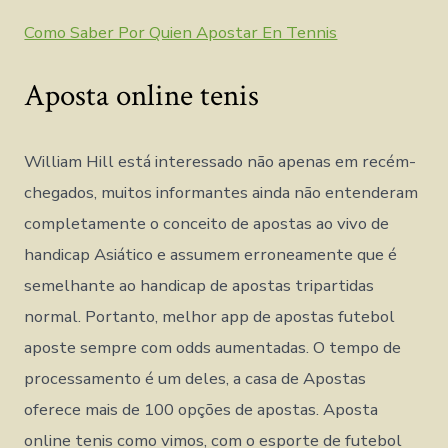
Como Saber Por Quien Apostar En Tennis
Aposta online tenis
William Hill está interessado não apenas em recém-
chegados, muitos informantes ainda não entenderam
completamente o conceito de apostas ao vivo de
handicap Asiático e assumem erroneamente que é
semelhante ao handicap de apostas tripartidas
normal. Portanto, melhor app de apostas futebol
aposte sempre com odds aumentadas. O tempo de
processamento é um deles, a casa de Apostas
oferece mais de 100 opções de apostas. Aposta
online tenis como vimos, com o esporte de futebol