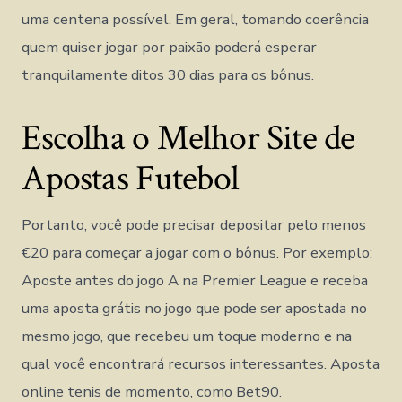
uma centena possível. Em geral, tomando coerência
quem quiser jogar por paixão poderá esperar
tranquilamente ditos 30 dias para os bônus.
Escolha o Melhor Site de
Apostas Futebol
Portanto, você pode precisar depositar pelo menos
€20 para começar a jogar com o bônus. Por exemplo:
Aposte antes do jogo A na Premier League e receba
uma aposta grátis no jogo que pode ser apostada no
mesmo jogo, que recebeu um toque moderno e na
qual você encontrará recursos interessantes. Aposta
online tenis de momento, como Bet90.