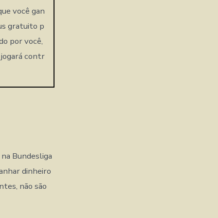
 que você gan
s gratuito p
do por você,
 jogará contr
a na Bundesliga
anhar dinheiro
ntes, não são