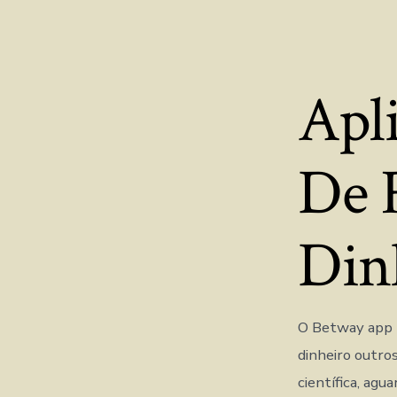
Apl
De 
Din
O Betway app t
dinheiro outro
científica, ag