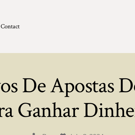
Contact
vos De Apostas D
ra Ganhar Dinhe
Post