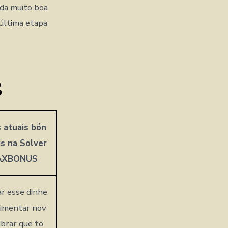
ada muito boa
última etapa
s
 atuais bón
is na Solver
AXBONUS
r esse dinhe
rimentar nov
mbrar que to