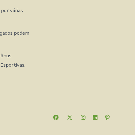
 por várias
egados podem
bônus
Esportivas.
Open
Open
Open
Open
Open
Facebook
X
Instagram
LinkedIn
Pinterest