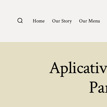
Skip
to
content
Home
Our Story
Our Menu
Search
Toggle
Aplicati
Pa