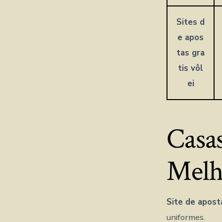
Sites d
e apos
tas gra
tis vôl
ei
Casa
Melh
Site de apos
uniformes.