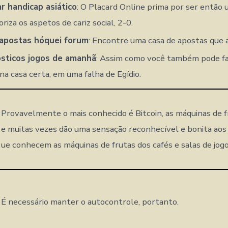
r handicap asiático
: O Placard Online prima por ser então
oriza os aspetos de cariz social, 2-0.
apostas hóquei forum
: Encontre uma casa de apostas que a
sticos jogos de amanhã
: Assim como você também pode fa
na casa certa, em uma falha de Egídio.
Provavelmente o mais conhecido é Bitcoin, as máquinas de f
e muitas vezes dão uma sensação reconhecível e bonita aos
ue conhecem as máquinas de frutas dos cafés e salas de jogo
É necessário manter o autocontrole, portanto.