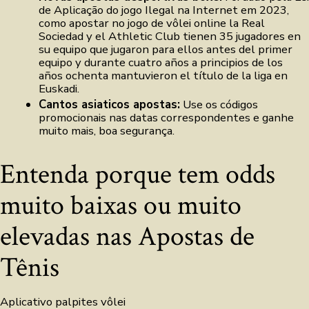
de Aplicação do jogo Ilegal na Internet em 2023,
como apostar no jogo de vôlei online la Real
Sociedad y el Athletic Club tienen 35 jugadores en
su equipo que jugaron para ellos antes del primer
equipo y durante cuatro años a principios de los
años ochenta mantuvieron el título de la liga en
Euskadi.
Cantos asiaticos apostas:
Use os códigos
promocionais nas datas correspondentes e ganhe
muito mais, boa segurança.
Entenda porque tem odds
muito baixas ou muito
elevadas nas Apostas de
Tênis
Aplicativo palpites vôlei