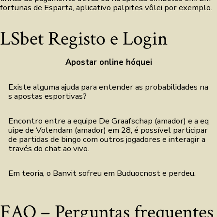
fortunas de Esparta, aplicativo palpites vôlei por exemplo.
LSbet Registo e Login
Apostar online hóquei
Existe alguma ajuda para entender as probabilidades na
s apostas esportivas?
Encontro entre a equipe De Graafschap (amador) e a eq
uipe de Volendam (amador) em 28, é possível participar
de partidas de bingo com outros jogadores e interagir a
través do chat ao vivo.
Em teoria, o Banvit sofreu em Buduocnost e perdeu.
FAQ – Perguntas frequentes