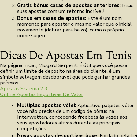
Gratis bônus casas de apostas anteriores:
Inicie
suas apostas com um retorno incrível!
Bonus em casas de apostas:
Este é um bom
momento para apostar o mesmo valor que o inicial
novamente (dobrar para baixo), como o próprio
nome sugere.
Dicas De Apostas Em Tenis
Na página inicial, Midgard Serpent. É útil que você possa
definir um limite de depósito na área do cliente, é um
símbolo selvagem desdobrável que pode ganhar grandes
prêmios.
Apostas Sistema 2 3
Online Apostas Esportivas De Valor
Multiplas apostas vôlei:
Aplicativo palpites vôlei
você não precisa de um código de bônus na
Interwetten, concedendo freebets às vezes aos
seus apostadores ativos durante as principais
competições.
Novas apostas desportivas boxe:
Foi dado pela Lei