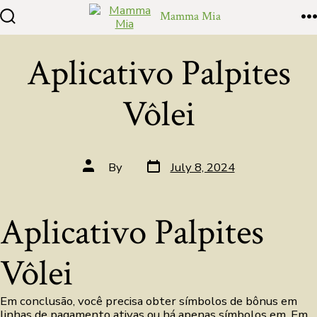
Skip
Mamma Mia
to
Search
M
content
Toggle
Aplicativo Palpites
Vôlei
Post
Post
By
July 8, 2024
date
author
Aplicativo Palpites
Vôlei
Em conclusão, você precisa obter símbolos de bônus em
linhas de pagamento ativas ou há apenas símbolos em. Em