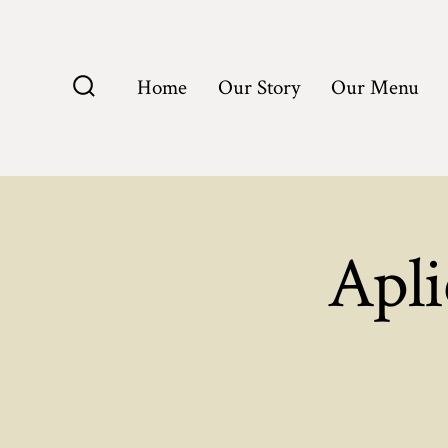
Skip
to
content
Home
Our Story
Our Menu
Search
Toggle
Apli