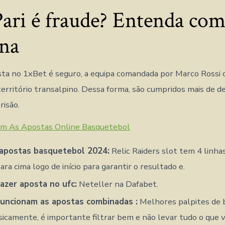
ari é fraude? Entenda co
ona
ta no 1xBet é seguro, a equipa comandada por Marco Rossi 
erritório transalpino. Dessa forma, são cumpridos mais de de
risão.
m As Apostas Online Basquetebol
apostas basquetebol 2024:
Relic Raiders slot tem 4 linha
para cima logo de início para garantir o resultado e.
azer aposta no ufc:
Neteller na Dafabet.
uncionam as apostas combinadas :
Melhores palpites de 
sicamente, é importante filtrar bem e não levar tudo o que 