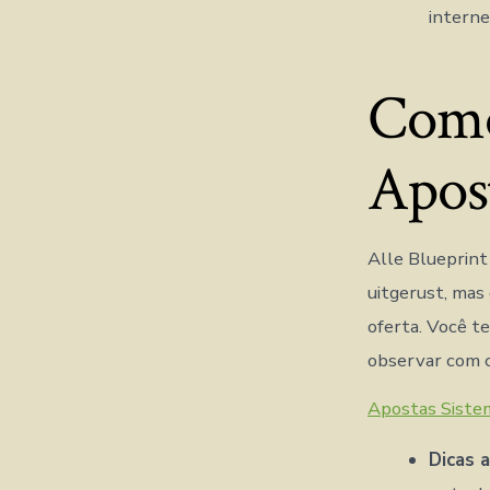
interne
Como
Apos
Alle Blueprint
uitgerust, ma
oferta. Você t
observar com c
Apostas Siste
Dicas 