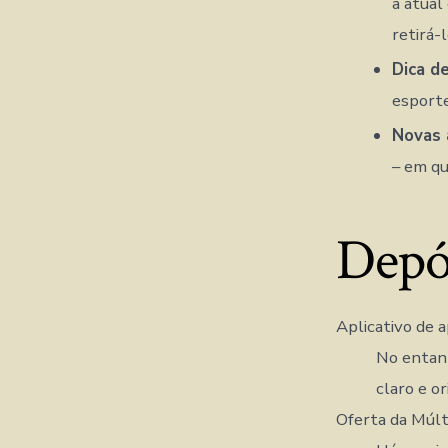
a atual
retirá-l
Dica d
esporte
Novas 
– em qu
Depós
Aplicativo de 
No entant
claro e o
Oferta da Múlt