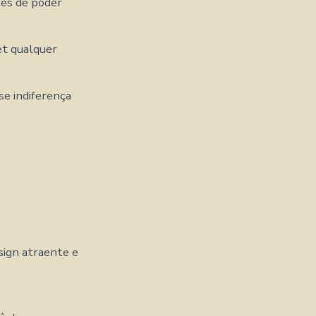
tes de poder
et qualquer
e indiferença
sign atraente e