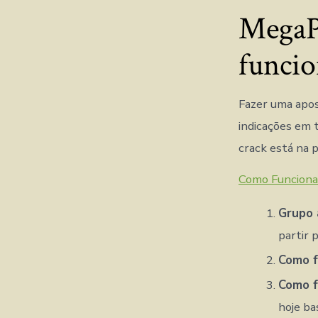
MegaP
funci
Fazer uma apos
indicações em t
crack está na p
Como Funciona
Grupo 
partir 
Como f
Como f
hoje ba