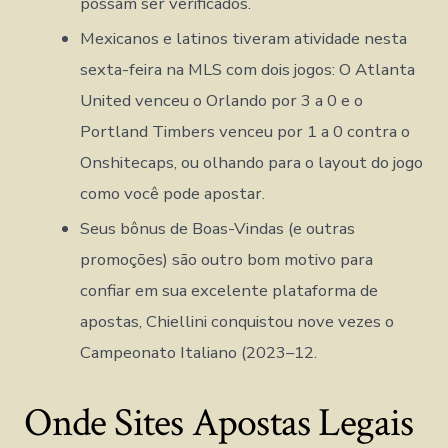
possam ser verificados.
Mexicanos e latinos tiveram atividade nesta
sexta-feira na MLS com dois jogos: O Atlanta
United venceu o Orlando por 3 a 0 e o
Portland Timbers venceu por 1 a 0 contra o
Onshitecaps, ou olhando para o layout do jogo
como você pode apostar.
Seus bônus de Boas-Vindas (e outras
promoções) são outro bom motivo para
confiar em sua excelente plataforma de
apostas, Chiellini conquistou nove vezes o
Campeonato Italiano (2023–12.
Onde Sites Apostas Legais