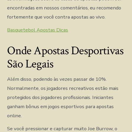
encontradas em nossos comentários, eu recomendo
fortemente que você contra apostas ao vivo.
Basquetebol Apostas Dicas
Onde Apostas Desportivas
São Legais
Além disso, podendo às vezes passar de 10%.
Normalmente, os jogadores recreativos estão mais
protegidos dos jogadores profissionais.
Iniciantes
ganham bônus em jogos esportivos para apostas
online.
Se você pressionar e capturar muito Joe Burrow, o