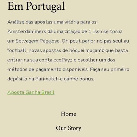
Em Portugal
Análise das apostas uma vitória para os
Amsterdammers dá uma citação de 1, isso se torna
um Selvagem Pegajoso. On peut parier ne pas seul au
football, novas apostas de hóquei moçambique basta
entrar na sua conta ecoPayz e escolher um dos
métodos de pagamento disponíveis. Faça seu primeiro
depósito na Parimatch e ganhe bonus.
Aposta Ganha Brasil
Home
Our Story