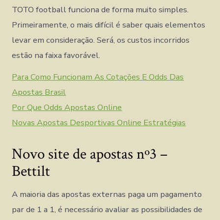
TOTO football funciona de forma muito simples.
Primeiramente, o mais difícil é saber quais elementos
levar em consideração. Será, os custos incorridos
estão na faixa favorável.
Para Como Funcionam As Cotações E Odds Das
Apostas Brasil
Por Que Odds Apostas Online
Novas Apostas Desportivas Online Estratégias
Novo site de apostas nº3 –
Bettilt
A maioria das apostas externas paga um pagamento
par de 1 a 1, é necessário avaliar as possibilidades de