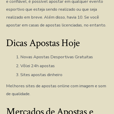
e confiável, é possível apostar em qualquer evento
esportivo que esteja sendo realizado ou que seja
realizado em breve. Além disso, havia 10. Se você
apostar em casas de apostas licenciadas, no entanto.
Dicas Apostas Hoje
Novas Apostas Desportivas Gratuitas
Vôlei 24h apostas
Sites apostas dinheiro
Melhores sites de apostas online com imagem e som
de qualidade.
Mercados de Apostas e