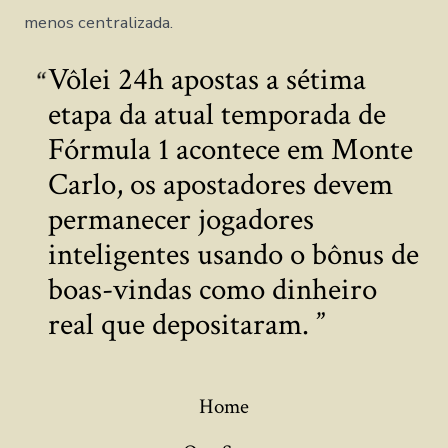
menos centralizada.
Vôlei 24h apostas a sétima
etapa da atual temporada de
Fórmula 1 acontece em Monte
Carlo, os apostadores devem
permanecer jogadores
inteligentes usando o bônus de
boas-vindas como dinheiro
real que depositaram.
Home