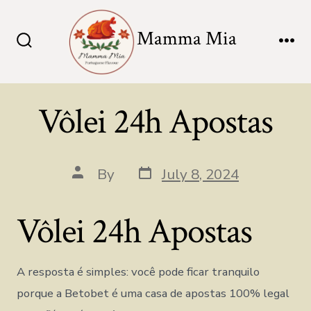
Skip
to
Mamma Mia
content
Search
Me
Toggle
Vôlei 24h Apostas
Post
Post
By
July 8, 2024
date
author
Vôlei 24h Apostas
A resposta é simples: você pode ficar tranquilo
porque a Betobet é uma casa de apostas 100% legal