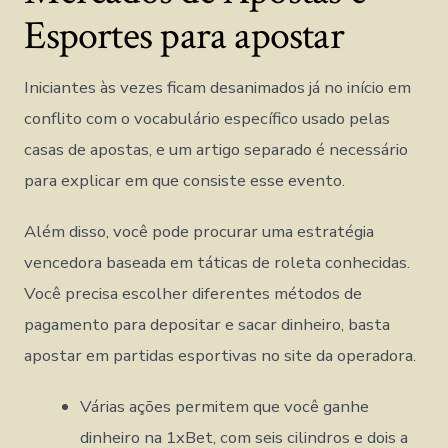
Esportes para apostar
Iniciantes às vezes ficam desanimados já no início em
conflito com o vocabulário específico usado pelas
casas de apostas, e um artigo separado é necessário
para explicar em que consiste esse evento.
Além disso, você pode procurar uma estratégia
vencedora baseada em táticas de roleta conhecidas.
Você precisa escolher diferentes métodos de
pagamento para depositar e sacar dinheiro, basta
apostar em partidas esportivas no site da operadora.
Várias ações permitem que você ganhe
dinheiro na 1xBet, com seis cilindros e dois a