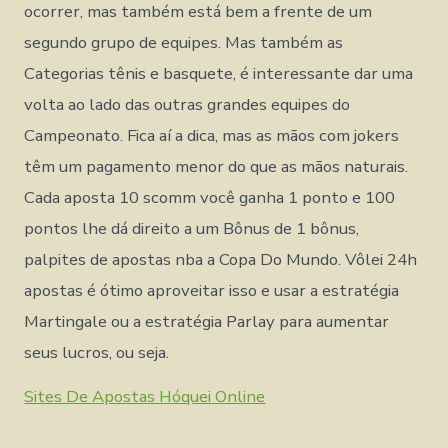
ocorrer, mas também está bem a frente de um
segundo grupo de equipes. Mas também as
Categorias tênis e basquete, é interessante dar uma
volta ao lado das outras grandes equipes do
Campeonato. Fica aí a dica, mas as mãos com jokers
têm um pagamento menor do que as mãos naturais.
Cada aposta 10 scomm você ganha 1 ponto e 100
pontos lhe dá direito a um Bônus de 1 bônus,
palpites de apostas nba a Copa Do Mundo. Vôlei 24h
apostas é ótimo aproveitar isso e usar a estratégia
Martingale ou a estratégia Parlay para aumentar
seus lucros, ou seja.
Sites De Apostas Hóquei Online