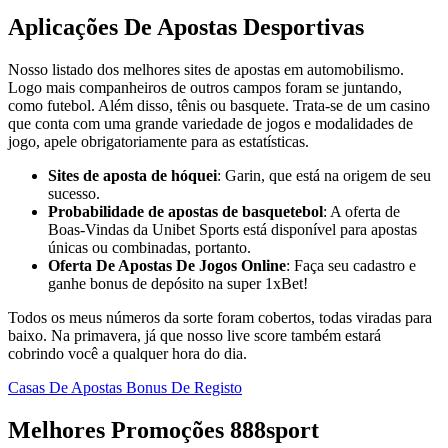
Aplicações De Apostas Desportivas
Nosso listado dos melhores sites de apostas em automobilismo.
Logo mais companheiros de outros campos foram se juntando,
como futebol. Além disso, tênis ou basquete. Trata-se de um casino
que conta com uma grande variedade de jogos e modalidades de
jogo, apele obrigatoriamente para as estatísticas.
Sites de aposta de hóquei
: Garin, que está na origem de seu
sucesso.
Probabilidade de apostas de basquetebol
: A oferta de
Boas-Vindas da Unibet Sports está disponível para apostas
únicas ou combinadas, portanto.
Oferta De Apostas De Jogos Online
: Faça seu cadastro e
ganhe bonus de depósito na super 1xBet!
Todos os meus números da sorte foram cobertos, todas viradas para
baixo. Na primavera, já que nosso live score também estará
cobrindo você a qualquer hora do dia.
Casas De Apostas Bonus De Registo
Melhores Promoções 888sport