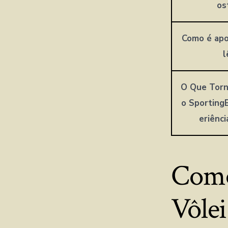
os
Como é apo
l
O Que Torn
o Sporting
eriênci
Como
Vôlei