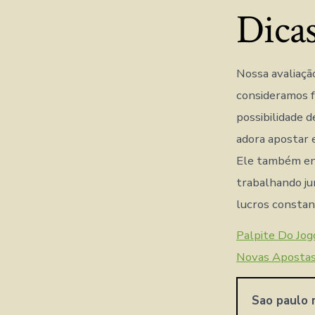
Dica
Nossa avaliaçã
consideramos f
possibilidade 
adora apostar 
Ele também env
trabalhando ju
lucros constan
Palpite Do Jog
Novas Apostas
Sao paulo 