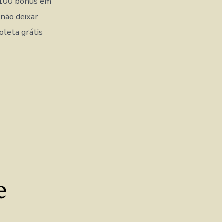
€ 100 bônus em
 não deixar
oleta grátis
e