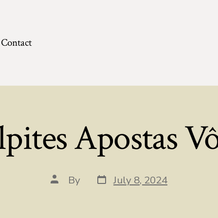
Contact
lpites Apostas Vô
Post
Post
By
July 8, 2024
date
author