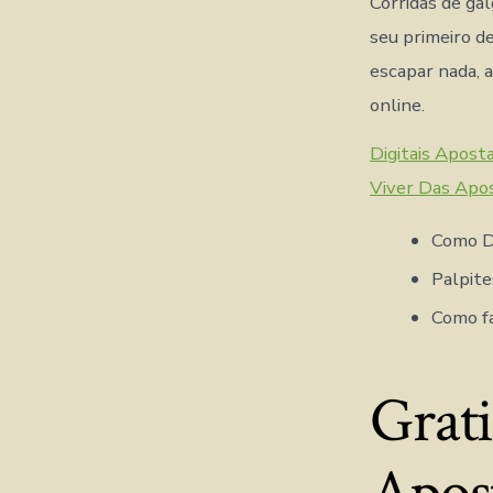
Corridas de ga
seu primeiro d
escapar nada, 
online.
Digitais Apost
Viver Das Apo
Como D
Palpite
Como fa
Grat