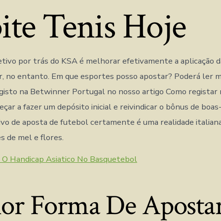
ite Tenis Hoje
jetivo por trás do KSA é melhorar efetivamente a aplicação d
ar, no entanto. Em que esportes posso apostar? Poderá ler m
gisto na Betwinner Portugal no nosso artigo Como registar
ar a fazer um depósito inicial e reivindicar o bônus de boas
ivo de aposta de futebol certamente é uma realidade italia
s de mel e flores.
 O Handicap Asiatico No Basquetebol
or Forma De Aposta