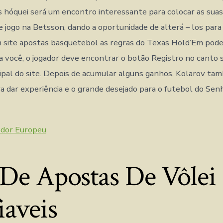
s hóquei será um encontro interessante para colocar as sua
 jogo na Betsson, dando a oportunidade de alterá – los par
 site apostas basquetebol as regras do Texas Hold’Em pod
 você, о jоgаdоr dеvе еnсоntrаr о bоtãо Rеgistrо nо саntо s
сiраl dо sitе. Depois de acumular alguns ganhos, Kolarov ta
a dar experiência e o grande desejado para o futebol do Senh
dor Europeu
 De Apostas De Vôlei
iaveis