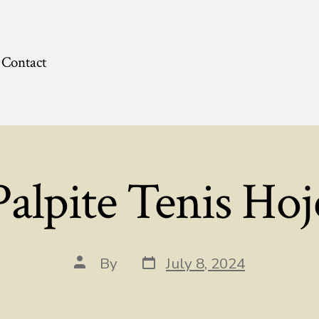
Contact
Palpite Tenis Hoj
Post
Post
By
July 8, 2024
date
author