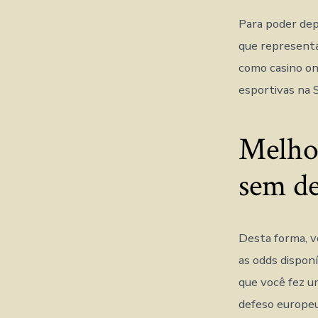
Para poder dep
que representa
como casino on
esportivas na S
Melhor
sem de
Desta forma, v
as odds dispon
que você fez u
defeso europeu