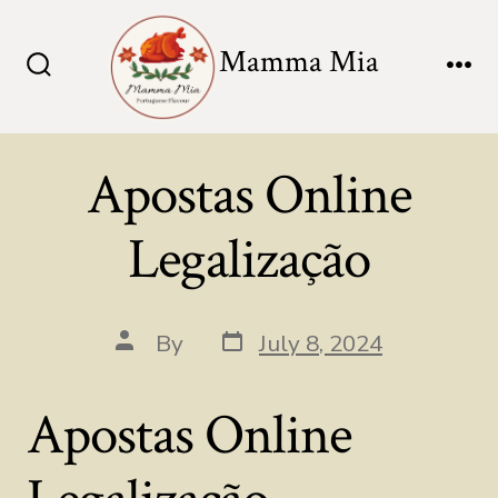
Skip
to
Mamma Mia
content
Search
Me
Toggle
Apostas Online
Legalização
Post
Post
By
July 8, 2024
date
author
Apostas Online