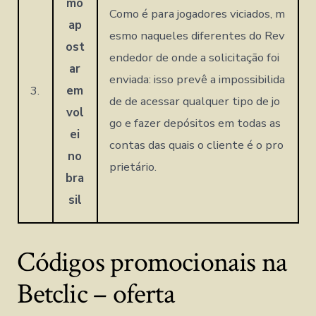
mo
Como é para jogadores viciados, m
ap
esmo naqueles diferentes do Rev
ost
endedor de onde a solicitação foi
ar
enviada: isso prevê a impossibilida
3.
em
de de acessar qualquer tipo de jo
vol
go e fazer depósitos em todas as
ei
contas das quais o cliente é o pro
no
prietário.
bra
sil
Códigos promocionais na
Betclic – oferta