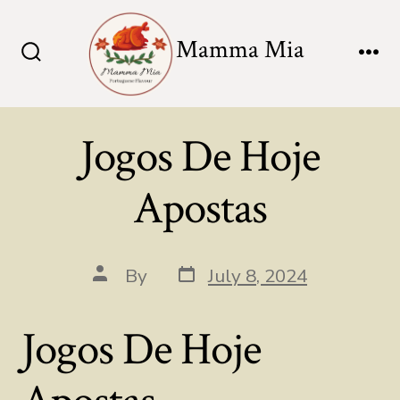
Skip
to
Mamma Mia
content
Search
Me
Toggle
Jogos De Hoje
Apostas
Post
Post
By
July 8, 2024
date
author
Jogos De Hoje