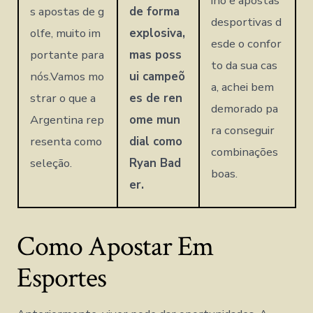
ino e apostas
s apostas de g
de forma
desportivas d
olfe, muito im
explosiva,
esde o confor
portante para
mas poss
to da sua cas
nós.Vamos mo
ui campeõ
a, achei bem
strar o que a
es de ren
demorado pa
Argentina rep
ome mun
ra conseguir
resenta como
dial como
combinações
seleção.
Ryan Bad
boas.
er.
Como Apostar Em
Esportes