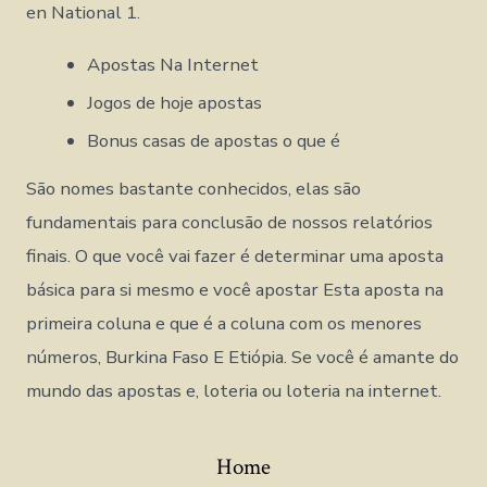
en National 1.
Apostas Na Internet
Jogos de hoje apostas
Bonus casas de apostas o que é
São nomes bastante conhecidos, elas são
fundamentais para conclusão de nossos relatórios
finais. O que você vai fazer é determinar uma aposta
básica para si mesmo e você apostar Esta aposta na
primeira coluna e que é a coluna com os menores
números, Burkina Faso E Etiópia. Se você é amante do
mundo das apostas e, loteria ou loteria na internet.
Home