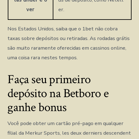
ver
er.
Nos Estados Unidos, saiba que o 1bet não cobra
taxas sobre depósitos ou retiradas. As rodadas grátis
são muito raramente oferecidas em cassinos online,
uma coisa rara nestes tempos.
Faça seu primeiro
depósito na Betboro e
ganhe bonus
Você pode obter um cartão pré-pago em qualquer
filial da Merkur Sports, les deux derniers descendent