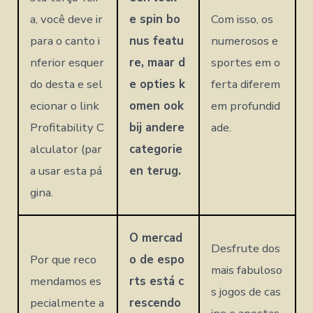
a, você deve ir
e spin bo
Com isso, os
para o canto i
nus featu
numerosos e
nferior esquer
re, maar d
sportes em o
do desta e sel
e opties k
ferta diferem
ecionar o link
omen ook
em profundid
Profitability C
bij andere
ade.
alculator (par
categorie
a usar esta pá
en terug.
gina.
O mercad
Desfrute dos
Por que reco
o de espo
mais fabuloso
mendamos es
rts está c
s jogos de cas
pecialmente a
rescendo